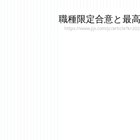
職種限定合意と最
https://www.jiji.com/jc/article?k=