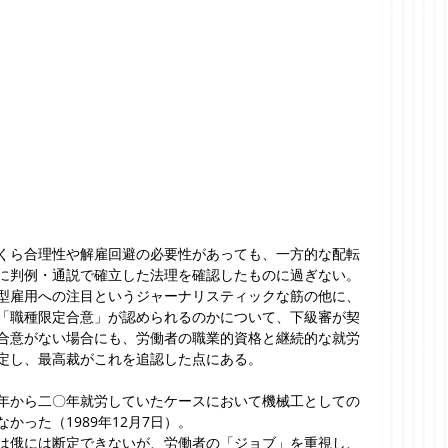
くら合理性や解雇回避の必要性があっても、一方的な配転
に判例・通説で確立した法理を確認したものに過ぎない。
型雇用への注目というジャーナリスティックな筋の他に、
「職種限定合意」が認められるのかについて、下級審が契
合意がない場合にも、労働者の職業的資格と継続的な就労
定し、最高裁がこれを追認した点にある。
年から二〇年就労していたケースにおいて機械工としての
かった（1989年12月7日）。
は俄には断定できないが、労働者の「ジョブ」を重視し、