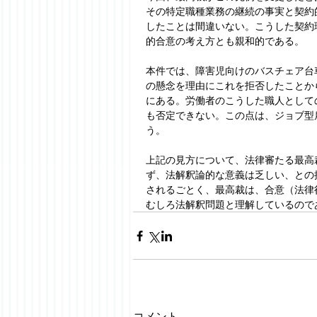
その特定職種業務の継続の事実と契約
したことは間違いない。こうした契約
的合意の考え方とも親和的である。
本件では、障害児向けのバスチェア台
の懸念を理由にこれを拒否したことか
にある。労働者のこうした職人として
も否定できない。この点は、ジョブ型
う。
上記の見方について、法律審たる最高
ず、法解釈論的な意義は乏しい、との
されるごとく、最高裁は、合意（法律
むしろ法解釈問題と理解しているので