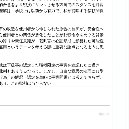
的合意をより密接にリンクさせる方向でのスタンスを許容
理解は、学説上は以前から有力で、私が提唱する信頼関係
車の改造を使用者から命じられた原告の技師が、安全性へ
ら使用者との関係が悪化したことが配転命令をめぐる背景
の誇りや責任意識が、裁判官の心証形成に影響した可能性
雇用というテーマを考える際に重要な論点となるように思
裁は下級審の認定した職種限定の事実を追認したに過ぎ
批判もありうるだろう。しかし、自由な意思の法理に典型
行為）の解釈・認定を単純に事実問題とは考えておらず、
あり、この批判は当たらない