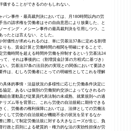
評価することができるのかもしれない。
ャパン事件・最高裁判決においては、月180時間以内の労
手当の請求権を労働者はその自由意思により放棄した、と
ソーイング・メシーン事件の最高裁判決を引用しつつ、こ
あったとは言えない、とした。
や対価性が求められるのは、単に労基法37条に定める割増
よりも、賃金計算と労働時間の相関を明確にすることで、
定労働時間を超える時間外労働を抑制するという労基法24
あって、それは事後的に（割増賃金計算の方程式に基づき）
ない。労基法37条の法目的の実現との関係において要請さ
要件は、むしろ労働者にとっての明確性としてこれを理解
の具体的事情・法益状況の多様性に応じた労働条件決定に
る協定、あるいは個別の労働契約交渉によってなされるの
働組合運動及び従業員代表法制の未成熟、就業規則への過
ナリズム等を背景に、これら労使の自治規範に期待できる
さく、労働者の権利保障においては、法律としての労働法
かくして労使の自治規範が機能不全の状況を呈するなか
整に際して制定労働法規に対する大きなニーズが生じ、負
督行政と罰則による硬質的・権力的な法の実効性担保が労