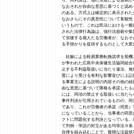
なおそれが自由な意思に基づくと認め
のある。方式上は確定的に表示された
なおさらにその真意性について客観性
いうもので、これは民法における一般
された法律行為論は、強行法規範や集
て劣後する個人たる労働者が、なおそ
る手掛かりを提供するものとして大変
　妊娠による軽易業務転換請求を契機
が争われた広島中央保健生活協同組合
止する不利益取扱いに当たり違法、無
置により受ける有利な影響並びに上記
る事業主による説明の内容その他の経
由な意思に基づいて降格を承諾したも
には、同項の禁止する取扱いに当たら
事件判決が引用されているものの、同
であり、これが労働者の承諾（同意）
になっていることから、当事者の同意
クトに問題化する判決となっている。
て判例・学説の対立がある均等法９条
自律を組み込むことで、複雑な法益状