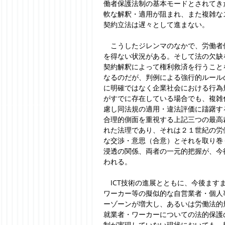
働者保護法制の基本モードとされてき
軟な解釈・適用が阻まれ、また複雑な
契約立法は遅々として進まない。
　こうしたジレンマのなかで、労働者
を得ない状況がある。そして法の欠缺
契約解釈によって権利救済を行うこと
なるのだが、判例による強行的ルール
に明確ではなく企業社会における行為
がすでに存在している場合でも、複雑
慮し同法規の適用・違法評価に躊躇す
合理的側面を重視する上記三つの最高
れた法理であり、それは２１世紀の労
な交渉・意思（合意）とそれを取り巻
浸透の関係、両者の一元的把握が、今
われる。
　ICT技術の進展とともに、今後ま
ワーカー等の擬似的な自営業者・個人
ーゾーンが増大し、あるいは労働法的
就業者・ワーカーについての法的保護
制が実現していない現状においても、