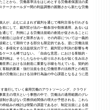
たことから、労働基準法をはじめとする労働者保護法の柔
ステークホールダー間の利益調整の困難さから新たな労働
個人が、止むに止まれず裁判を通じて権利主張を行わざる
を前にして、裁判官が法の一般条項や類推適用、あるいは
を通じて、判例による労働法規範の創造が促されることに
の創造には自ずと限界があり、その内容については一義的
規範として期待できる部分も限定的である。逆に労働法規
化・多様化する法益状況の下で、裁判官が判決の影響を考
るケースも稀ではない。「自由な意思」における客観的・
裁判例は、そうしたなかから絞り出されるが如く生み出さ
働世界における法創造に重要な示唆を与えている。契約的
く客観的要素・強行法規を含む労働世界の法秩序との相互
後の労働法における法律行為論の中心課題となるように思
すます進行していく雇用労働のアウトソーシング、クラウド
事業主の増大という事態の中で、労働法の適用範囲のグレ
規制が及ばない労務供給関係の増大が予想される。これら
の枠組みの検討は喫緊の課題であるが、制定法規による規
契約当事者が置かれた具体的な法益状況や交渉力格差に応