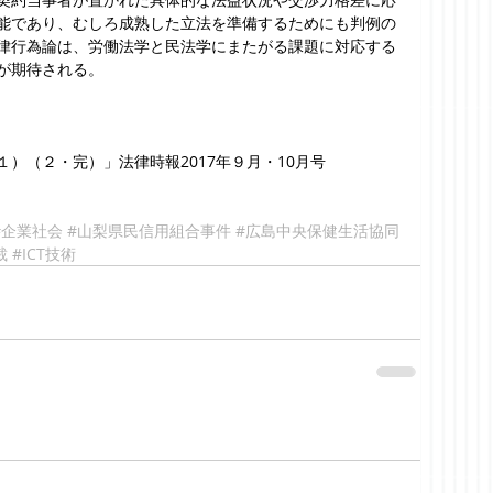
能であり、むしろ成熟した立法を準備するためにも判例の
律行為論は、労働法学と民法学にまたがる課題に対応する
が期待される。
）（２・完）」法律時報2017年９月・10月号
#企業社会
#山梨県民信用組合事件
#広島中央保健生活協同
裁
#ICT技術