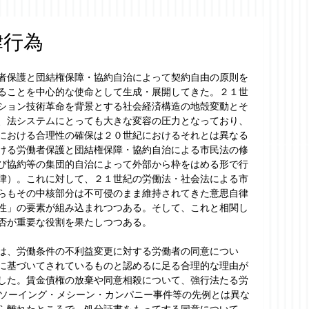
律行為
者保護と団結権保障・協約自治によって契約自由の原則を
ることを中心的な使命として生成・展開してきた。２１世
ション技術革命を背景とする社会経済構造の地殻変動とそ
、法システムにとっても大きな変容の圧力となっており、
における合理性の確保は２０世紀におけるそれとは異なる
ける労働者保護と団結権保障・協約自治による市民法の修
び協約等の集団的自治によって外部から枠をはめる形で行
律）。これに対して、２１世紀の労働法・社会法による市
らもその中核部分は不可侵のまま維持されてきた意思自律
性」の要素が組み込まれつつある。そして、これと相関し
否が重要な役割を果たしつつある。
は、労働条件の不利益変更に対する労働者の同意につい
に基づいてされているものと認めるに足る合理的な理由が
した。賃金債権の放棄や同意相殺について、強行法たる労
ーソーイング・メシーン・カンパニー事件等の先例とは異な
ら離れたところで、処分証書をもってする同意について、