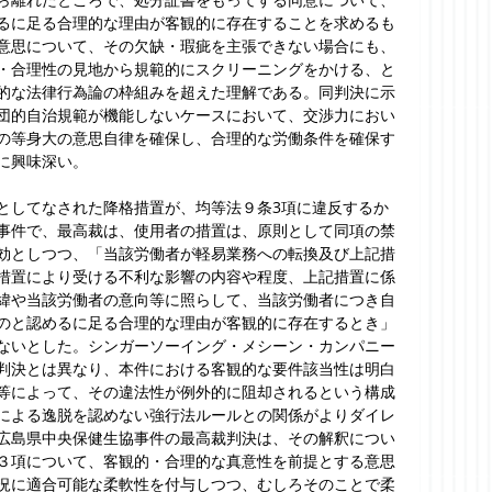
るに足る合理的な理由が客観的に存在することを求めるも
意思について、その欠缺・瑕疵を主張できない場合にも、
・合理性の見地から規範的にスクリーニングをかける、と
的な法律行為論の枠組みを超えた理解である。同判決に示
団的自治規範が機能しないケースにおいて、交渉力におい
の等身大の意思自律を確保し、合理的な労働条件を確保す
に興味深い。
としてなされた降格措置が、均等法９条3項に違反するか
事件で、最高裁は、使用者の措置は、原則として同項の禁
効としつつ、「当該労働者が軽易業務への転換及び上記措
措置により受ける不利な影響の内容や程度、上記措置に係
緯や当該労働者の意向等に照らして、当該労働者につき自
のと認めるに足る合理的な理由が客観的に存在するとき」
ないとした。シンガーソーイング・メシーン・カンパニー
判決とは異なり、本件における客観的な要件該当性は明白
等によって、その違法性が例外的に阻却されるという構成
による逸脱を認めない強行法ルールとの関係がよりダイレ
広島県中央保健生協事件の最高裁判決は、その解釈につい
３項について、客観的・合理的な真意性を前提とする意思
況に適合可能な柔軟性を付与しつつ、むしろそのことで柔