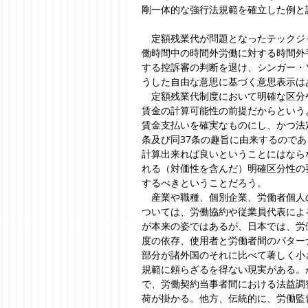
剛一体的な強行法規範を確立した例と
　定額残業代が問題となったテックジ
働時間中の時間外労働に対する時間外
する控訴審の判断を退け、シンガー・
うした自由な意思に基づく意思表示は
　定額残業代制度において明確な区分
賃金の計算可能性の前提だからという
賃金支払いを確実なものにし、かつ法
条及び同37条の趣旨に由来するので
計算出来れば良いということにはなら
れる（対価性を含んだ）明確区分性の
するべきということだろう。
　産業や職種、個別企業、労働者個人
ついては、労働協約や従業員代表によ
が本来の姿ではあるが、日本では、労
度の依存、使用者と労働者間のパター
部分が諸外国のそれに比べて著しく小
規範に頼らざるを得ない現実がある。
で、労働契約当事者間における法益調
荷が掛かる。他方、伝統的に、労働監