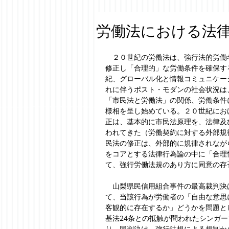
労働法における法
　２０世紀の労働法は、強行法的労働
修正し「合理的」な労働条件を確保す
紀、グローバル化と情報コミュニケー
れに伴うポスト・モダンの社会状況は
「市民法と労働法」の関係、労働条件
様相を呈し始めている。２０世紀にお
正は、基本的に市民法原理を、法律及
われてきた（労働契約に対する外部規
民法の修正は、外部的に規律されなが
をコアとする法律行為論の中に「合理
て、強行労働法規のあり方に同意の存
　山梨県民信用組合事件の最高裁判決
て、当該行為が労働者の「自由な意思
客観的に存在するか」どうかを問題と
基法24条との抵触が問われたシンガ
り、同判決は、強行法規による規制か