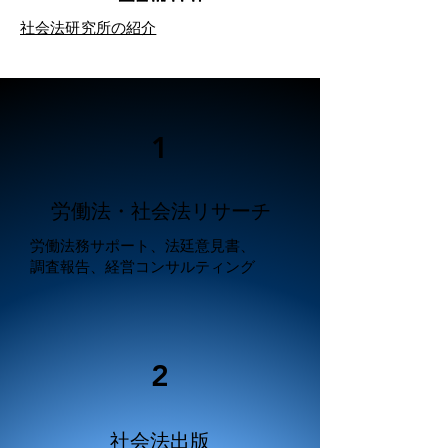
​社会法研究所の紹介
1
​労働法・社会法リサーチ
労働法務サポート、法廷意見書、
調査報告、経営コンサルティング
2
​社会法出版